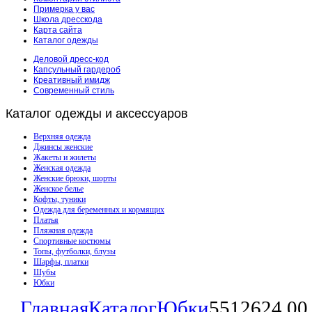
Примерка у вас
Школа дресскода
Карта сайта
Каталог одежды
Деловой дресс-код
Капсульный гардероб
Креативный имидж
Современный стиль
Каталог
одежды и аксессуаров
Верхняя одежда
Джинсы женские
Жакеты и жилеты
Женская одежда
Женские брюки, шорты
Женское белье
Кофты, туники
Одежда для беременных и кормящих
Платья
Пляжная одежда
Спортивные костюмы
Топы, футболки, блузы
Шарфы, платки
Шубы
Юбки
Главная
Каталог
Юбки
5512624 0