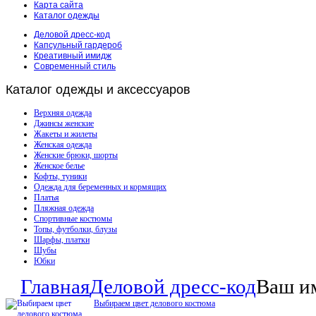
Карта сайта
Каталог одежды
Деловой дресс-код
Капсульный гардероб
Креативный имидж
Современный стиль
Каталог
одежды и аксессуаров
Верхняя одежда
Джинсы женские
Жакеты и жилеты
Женская одежда
Женские брюки, шорты
Женское белье
Кофты, туники
Одежда для беременных и кормящих
Платья
Пляжная одежда
Спортивные костюмы
Топы, футболки, блузы
Шарфы, платки
Шубы
Юбки
Главная
Деловой дресс-код
Ваш и
Выбираем цвет делового костюма