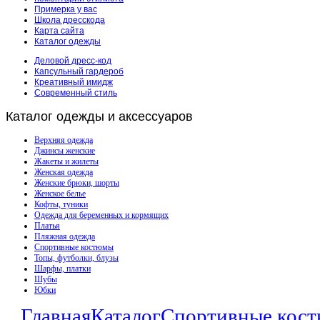
Примерка у вас
Школа дресскода
Карта сайта
Каталог одежды
Деловой дресс-код
Капсульный гардероб
Креативный имидж
Современный стиль
Каталог
одежды и аксессуаров
Верхняя одежда
Джинсы женские
Жакеты и жилеты
Женская одежда
Женские брюки, шорты
Женское белье
Кофты, туники
Одежда для беременных и кормящих
Платья
Пляжная одежда
Спортивные костюмы
Топы, футболки, блузы
Шарфы, платки
Шубы
Юбки
Главная
Каталог
Спортивные кос