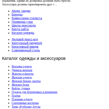
украшения, однако их дозировка должная быть строгой.
Аксессуары должны гармонировать друг с ...
Акции, скидки
Бренды
Коментарии стилиста
Примерка у вас
Школа дресскода
Карта сайта
Каталог одежды
Деловой дресс-код
Капсульный гардероб
Креативный имидж
Современный стиль
Каталог
одежды и аксессуаров
Верхняя одежда
Джинсы женские
Жакеты и жилеты
Женская одежда
Женские брюки, шорты
Женское белье
Кофты, туники
Одежда для беременных и кормящих
Платья
Пляжная одежда
Спортивные костюмы
Топы, футболки, блузы