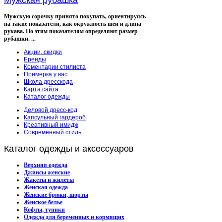
Мужская рубашка
Мужскую сорочку принято покупать, ориентируясь
на такие показатели, как окружность шеи и длина
рукава. По этим показателям определяют размер
рубашки. ...
Акции, скидки
Бренды
Коментарии стилиста
Примерка у вас
Школа дресскода
Карта сайта
Каталог одежды
Деловой дресс-код
Капсульный гардероб
Креативный имидж
Современный стиль
Каталог
одежды и аксессуаров
Верхняя одежда
Джинсы женские
Жакеты и жилеты
Женская одежда
Женские брюки, шорты
Женское белье
Кофты, туники
Одежда для беременных и кормящих