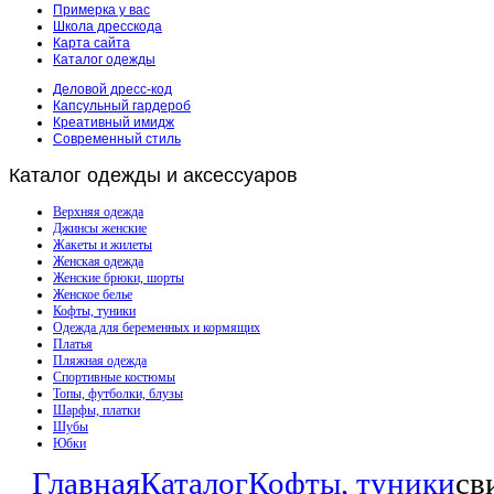
Примерка у вас
Школа дресскода
Карта сайта
Каталог одежды
Деловой дресс-код
Капсульный гардероб
Креативный имидж
Современный стиль
Каталог
одежды и аксессуаров
Верхняя одежда
Джинсы женские
Жакеты и жилеты
Женская одежда
Женские брюки, шорты
Женское белье
Кофты, туники
Одежда для беременных и кормящих
Платья
Пляжная одежда
Спортивные костюмы
Топы, футболки, блузы
Шарфы, платки
Шубы
Юбки
Главная
Каталог
Кофты, туники
св