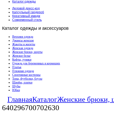
Каталог одежды
Деловой дресс-код
Капсульный гардероб
Креативный имидж
Современный стиль
Каталог
одежды и аксессуаров
Верхняя одежда
Джинсы женские
Жакеты и жилеты
Женская одежда
Женские брюки, шорты
Женское белье
Кофты, туники
Одежда для беременных и кормящих
Платья
Пляжная одежда
Спортивные костюмы
Топы, футболки, блузы
Шарфы, платки
Шубы
Юбки
Главная
Каталог
Женские брюки, 
640296700702630