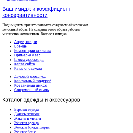
Ваш имидж и коэффициент
консервативности
Под имиджем принято понимать создаваемый человеком
целостный образ. На создание этого образа работает
множество компонентов. Вопросы имиджа ...
Акции, скидки
Бренды
Коментарии стилиста
Примерка у вас
Школа дресскода
Карта сайта
Каталог одежды
Деловой дресс-код
Капсульный гардероб
Креативный имидж
Современный стиль
Каталог
одежды и аксессуаров
Верхняя одежда
Джинсы женские
Жакеты и жилеты
Женская одежда
Женские брюки, шорты
Женское белье