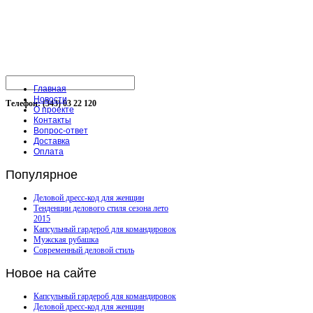
Главная
Новости
Телефон: (343) 03 22 120
О проекте
Контакты
Вопрос-ответ
Доставка
Оплата
Популярное
Деловой дресс-код для женщин
Тенденции делового стиля сезона лето
2015
Капсульный гардероб для командировок
Мужская рубашка
Современный деловой стиль
Новое
на сайте
Капсульный гардероб для командировок
Деловой дресс-код для женщин