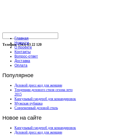
Главная
Новости
Телефон: (343) 03 22 120
О проекте
Контакты
Вопрос-ответ
Доставка
Оплата
Популярное
Деловой дресс-код для женщин
Тенденции делового стиля сезона лето
2015
Капсульный гардероб для командировок
Мужская рубашка
Современный деловой стиль
Новое
на сайте
Капсульный гардероб для командировок
Деловой дресс-код для женщин