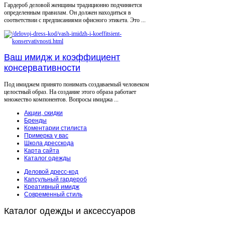
Гардероб деловой женщины традиционно подчиняется
определенным правилам. Он должен находиться в
соответствии с предписаниями офисного этикета. Это ...
Ваш имидж и коэффициент
консервативности
Под имиджем принято понимать создаваемый человеком
целостный образ. На создание этого образа работает
множество компонентов. Вопросы имиджа ...
Акции, скидки
Бренды
Коментарии стилиста
Примерка у вас
Школа дресскода
Карта сайта
Каталог одежды
Деловой дресс-код
Капсульный гардероб
Креативный имидж
Современный стиль
Каталог
одежды и аксессуаров