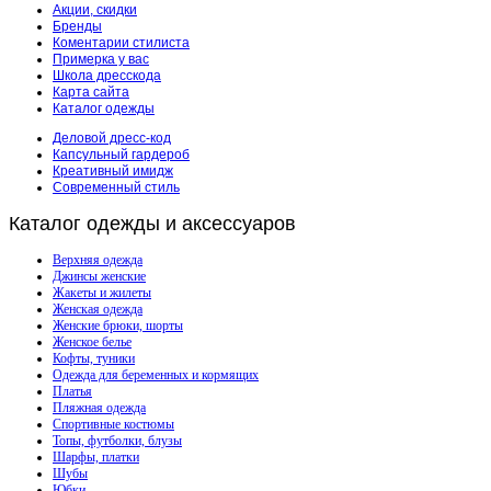
Акции, скидки
Бренды
Коментарии стилиста
Примерка у вас
Школа дресскода
Карта сайта
Каталог одежды
Деловой дресс-код
Капсульный гардероб
Креативный имидж
Современный стиль
Каталог
одежды и аксессуаров
Верхняя одежда
Джинсы женские
Жакеты и жилеты
Женская одежда
Женские брюки, шорты
Женское белье
Кофты, туники
Одежда для беременных и кормящих
Платья
Пляжная одежда
Спортивные костюмы
Топы, футболки, блузы
Шарфы, платки
Шубы
Юбки