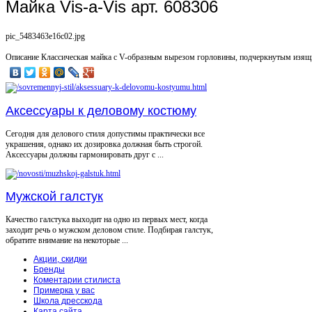
Майка Vis-a-Vis арт. 608306
pic_5483463e16c02.jpg
Описание
Классическая майка с V-образным вырезом горловины, подчеркнутым изя
Аксессуары к деловому костюму
Сегодня для делового стиля допустимы практически все
украшения, однако их дозировка должная быть строгой.
Аксессуары должны гармонировать друг с ...
Мужской галстук
Качество галстука выходит на одно из первых мест, когда
заходит речь о мужском деловом стиле. Подбирая галстук,
обратите внимание на некоторые ...
Акции, скидки
Бренды
Коментарии стилиста
Примерка у вас
Школа дресскода
Карта сайта