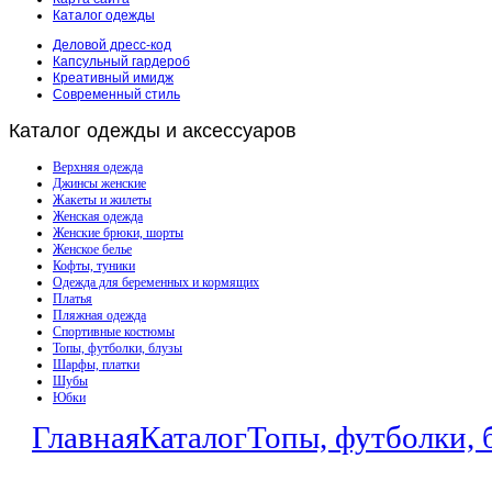
Каталог одежды
Деловой дресс-код
Капсульный гардероб
Креативный имидж
Современный стиль
Каталог
одежды и аксессуаров
Верхняя одежда
Джинсы женские
Жакеты и жилеты
Женская одежда
Женские брюки, шорты
Женское белье
Кофты, туники
Одежда для беременных и кормящих
Платья
Пляжная одежда
Спортивные костюмы
Топы, футболки, блузы
Шарфы, платки
Шубы
Юбки
Главная
Каталог
Топы, футболки, 