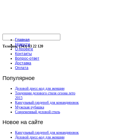
Главная
Новости
Телефон: (343) 03 22 120
О проекте
Контакты
Вопрос-ответ
Доставка
Оплата
Популярное
Деловой дресс-код для женщин
Тенденции делового стиля сезона лето
2015
Капсульный гардероб для командировок
Мужская рубашка
Современный деловой стиль
Новое
на сайте
Капсульный гардероб для командировок
Деловой дресс-код для женщин