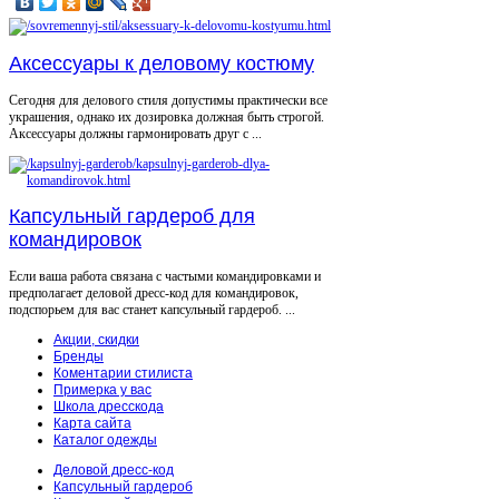
Аксессуары к деловому костюму
Сегодня для делового стиля допустимы практически все
украшения, однако их дозировка должная быть строгой.
Аксессуары должны гармонировать друг с ...
Капсульный гардероб для
командировок
Если ваша работа связана с частыми командировками и
предполагает деловой дресс-код для командировок,
подспорьем для вас станет капсульный гардероб. ...
Акции, скидки
Бренды
Коментарии стилиста
Примерка у вас
Школа дресскода
Карта сайта
Каталог одежды
Деловой дресс-код
Капсульный гардероб