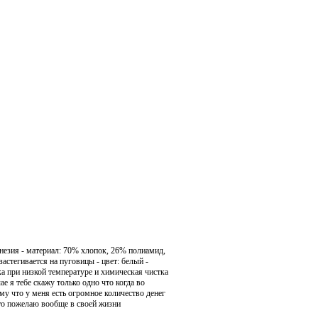
езия - материал: 70% хлопок, 26% полиамид,
астегивается на пуговицы - цвет: белый -
ка при низкой температуре и химическая чистка
е я тебе скажу только одно что когда во
у что у меня есть огромное количество денег
 это пожелаю вообще в своей жизни