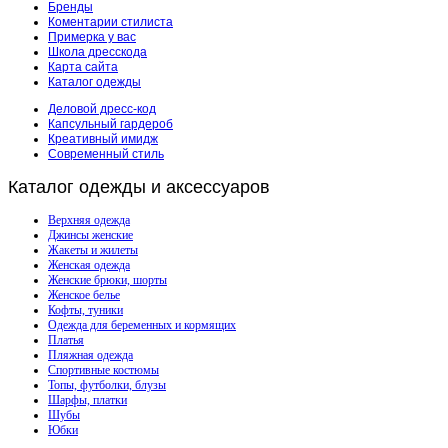
Бренды
Коментарии стилиста
Примерка у вас
Школа дресскода
Карта сайта
Каталог одежды
Деловой дресс-код
Капсульный гардероб
Креативный имидж
Современный стиль
Каталог
одежды и аксессуаров
Верхняя одежда
Джинсы женские
Жакеты и жилеты
Женская одежда
Женские брюки, шорты
Женское белье
Кофты, туники
Одежда для беременных и кормящих
Платья
Пляжная одежда
Спортивные костюмы
Топы, футболки, блузы
Шарфы, платки
Шубы
Юбки