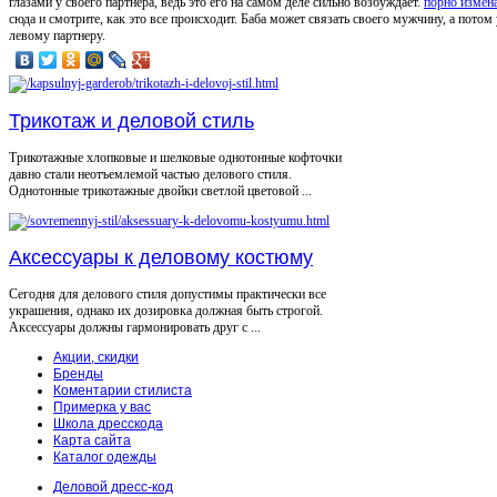
глазами у своего партнера, ведь это его на самом деле сильно возбуждает.
порно измен
сюда и смотрите, как это все происходит. Баба может связать своего мужчину, а потом у
левому партнеру.
Трикотаж и деловой стиль
Трикотажные хлопковые и шелковые однотонные кофточки
давно стали неотъемлемой частью делового стиля.
Однотонные трикотажные двойки светлой цветовой ...
Аксессуары к деловому костюму
Сегодня для делового стиля допустимы практически все
украшения, однако их дозировка должная быть строгой.
Аксессуары должны гармонировать друг с ...
Акции, скидки
Бренды
Коментарии стилиста
Примерка у вас
Школа дресскода
Карта сайта
Каталог одежды
Деловой дресс-код