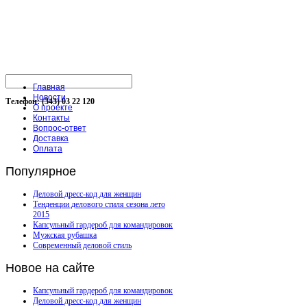
Главная
Новости
Телефон: (343) 03 22 120
О проекте
Контакты
Вопрос-ответ
Доставка
Оплата
Популярное
Деловой дресс-код для женщин
Тенденции делового стиля сезона лето
2015
Капсульный гардероб для командировок
Мужская рубашка
Современный деловой стиль
Новое
на сайте
Капсульный гардероб для командировок
Деловой дресс-код для женщин