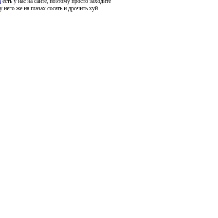
а
есть у нас на сайте, поэтому просто заходите
 него же на глазах сосать и дрочить хуй