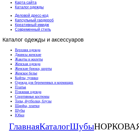
Карта сайта
Каталог одежды
Деловой дресс-код
Капсульный гардероб
Креативный имидж
Современный стиль
Каталог
одежды и аксессуаров
Верхняя одежда
Джинсы женские
Жакеты и жилеты
Женская одежда
Женские брюки, шорты
Женское белье
Кофты, туники
Одежда для беременных и кормящих
Платья
Пляжная одежда
Спортивные костюмы
Топы, футболки, блузы
Шарфы, платки
Шубы
Юбки
Главная
Каталог
Шубы
НОРКОВА