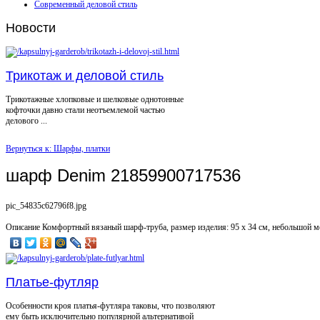
Современный деловой стиль
Новости
Трикотаж и деловой стиль
Трикотажные хлопковые и шелковые однотонные
кофточки давно стали неотъемлемой частью
делового ...
Вернуться к: Шарфы, платки
шарф Denim 21859900717536
pic_54835c62796f8.jpg
Описание
Комфортный вязаный шарф-труба, размер изделия: 95 x 34 см, небольшой м
Платье-футляр
Особенности кроя платья-футляра таковы, что позволяют
ему быть исключительно популярной альтернативой