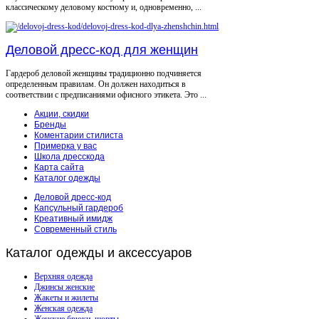
классическому деловому костюму и, одновременно, ...
Деловой дресс-код для женщин
Гардероб деловой женщины традиционно подчиняется
определенным правилам. Он должен находиться в
соответствии с предписаниями офисного этикета. Это ...
Акции, скидки
Бренды
Коментарии стилиста
Примерка у вас
Школа дресскода
Карта сайта
Каталог одежды
Деловой дресс-код
Капсульный гардероб
Креативный имидж
Современный стиль
Каталог
одежды и аксессуаров
Верхняя одежда
Джинсы женские
Жакеты и жилеты
Женская одежда