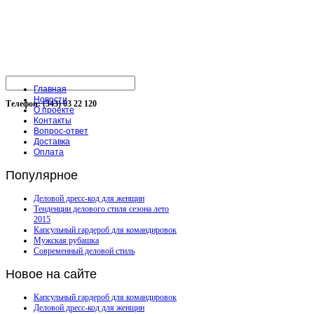
Главная
Новости
Телефон: (343) 03 22 120
О проекте
Контакты
Вопрос-ответ
Доставка
Оплата
Популярное
Деловой дресс-код для женщин
Тенденции делового стиля сезона лето
2015
Капсульный гардероб для командировок
Мужская рубашка
Современный деловой стиль
Новое
на сайте
Капсульный гардероб для командировок
Деловой дресс-код для женщин