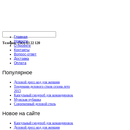
Главная
Новости
Телефон: (343) 03 22 120
О проекте
Контакты
Вопрос-ответ
Доставка
Оплата
Популярное
Деловой дресс-код для женщин
Тенденции делового стиля сезона лето
2015
Капсульный гардероб для командировок
Мужская рубашка
Современный деловой стиль
Новое
на сайте
Капсульный гардероб для командировок
Деловой дресс-код для женщин