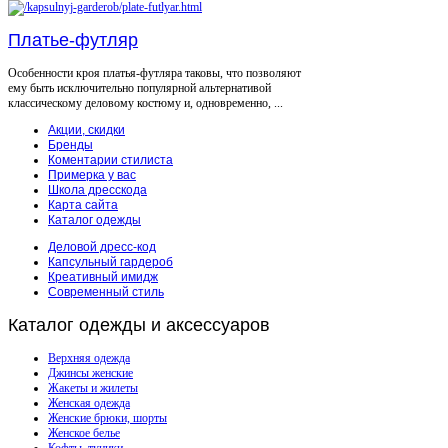
Платье-футляр
Особенности кроя платья-футляра таковы, что позволяют
ему быть исключительно популярной альтернативой
классическому деловому костюму и, одновременно, ...
Акции, скидки
Бренды
Коментарии стилиста
Примерка у вас
Школа дресскода
Карта сайта
Каталог одежды
Деловой дресс-код
Капсульный гардероб
Креативный имидж
Современный стиль
Каталог
одежды и аксессуаров
Верхняя одежда
Джинсы женские
Жакеты и жилеты
Женская одежда
Женские брюки, шорты
Женское белье