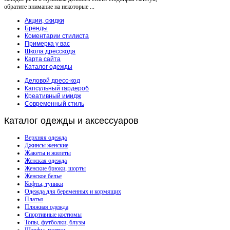
обратите внимание на некоторые ...
Акции, скидки
Бренды
Коментарии стилиста
Примерка у вас
Школа дресскода
Карта сайта
Каталог одежды
Деловой дресс-код
Капсульный гардероб
Креативный имидж
Современный стиль
Каталог
одежды и аксессуаров
Верхняя одежда
Джинсы женские
Жакеты и жилеты
Женская одежда
Женские брюки, шорты
Женское белье
Кофты, туники
Одежда для беременных и кормящих
Платья
Пляжная одежда
Спортивные костюмы
Топы, футболки, блузы