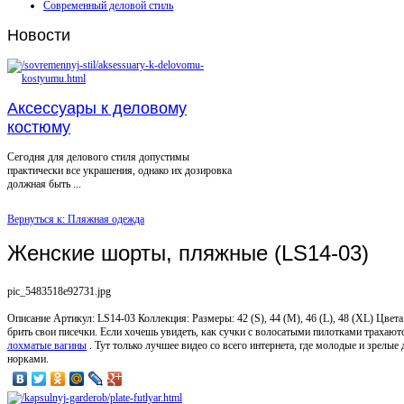
Современный деловой стиль
Новости
Аксессуары к деловому
костюму
Сегодня для делового стиля допустимы
практически все украшения, однако их дозировка
должная быть ...
Вернуться к: Пляжная одежда
Женские шорты, пляжные (LS14-03)
pic_5483518e92731.jpg
Описание
Артикул: LS14-03 Коллекция: Размеры: 42 (S), 44 (M), 46 (L), 48 (XL) Цвет
брить свои писечки. Если хочешь увидеть, как сучки с волосатыми пилотками трахаютс
лохматые вагины
. Тут только лучшее видео со всего интернета, где молодые и зрел
норками.