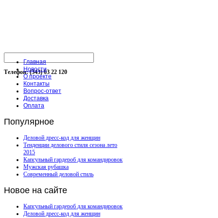
Главная
Новости
Телефон: (343) 03 22 120
О проекте
Контакты
Вопрос-ответ
Доставка
Оплата
Популярное
Деловой дресс-код для женщин
Тенденции делового стиля сезона лето
2015
Капсульный гардероб для командировок
Мужская рубашка
Современный деловой стиль
Новое
на сайте
Капсульный гардероб для командировок
Деловой дресс-код для женщин