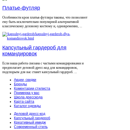
Платье-футляр
Особенности кроя платья-футляра таковы, что позволяют
ему быть исключительно популярной альтернативой
классическому деловому костюму и, одновременно, ...
Капсульный гардероб для
командировок
Если ваша работа связана с частыми командировками и
предполагает деловой дресс-код для командировок,
подспорьем для вас станет капсульный гардероб. ...
Акции, скидки
Бренды
Коментарии стилиста
Примерка у вас
Школа дресскода
Карта сайта
Каталог одежды
Деловой дресс-код
Капсульный гардероб
Креативный имидж
Современный стиль