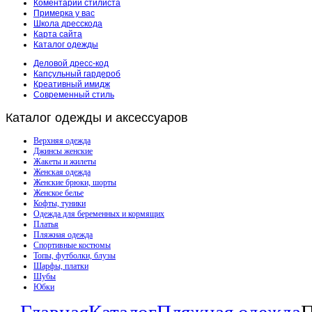
Коментарии стилиста
Примерка у вас
Школа дресскода
Карта сайта
Каталог одежды
Деловой дресс-код
Капсульный гардероб
Креативный имидж
Современный стиль
Каталог
одежды и аксессуаров
Верхняя одежда
Джинсы женские
Жакеты и жилеты
Женская одежда
Женские брюки, шорты
Женское белье
Кофты, туники
Одежда для беременных и кормящих
Платья
Пляжная одежда
Спортивные костюмы
Топы, футболки, блузы
Шарфы, платки
Шубы
Юбки