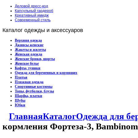
Деловой дресс-код
Капсульный гардероб
Креативный имидж
Современный стиль
Каталог
одежды и аксессуаров
Верхняя одежда
Джинсы женские
Жакеты и жилеты
Женская одежда
Женские брюки, шорты
Женское белье
Кофты, туники
Одежда для беременных и кормящих
Платья
Пляжная одежда
Спортивные костюмы
Топы, футболки, блузы
Шарфы, платки
Шубы
Юбки
Главная
Каталог
Одежда для б
кормления Фортеза-3, Bambinom