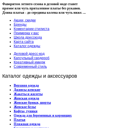
Фаворитом летнего сезона в деловой моде станет
прямое или чуть приталенное платье без рукавов.
Длина платья - до середины колена или чуть ниже. ...
Акции, скидки
Бренды
Коментарии стилиста
Примерка у вас
Школа дресскода
Карта сайта
Каталог одежды
Деловой дресс-код
Капсульный гардероб
Креативный имидж
Современный стиль
Каталог
одежды и аксессуаров
Верхняя одежда
Джинсы женские
Жакеты и жилеты
Женская одежда
Женские брюки, шорты
Женское белье
Кофты, туники
Одежда для беременных и кормящих
Платья
Пляжная одежда