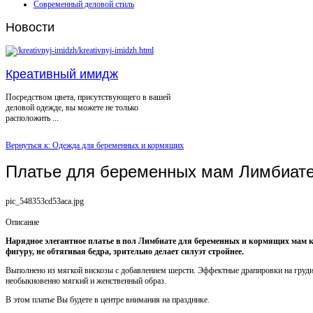
Современный деловой стиль
Новости
Креативный имидж
Посредством цвета, присутствующего в вашей
деловой одежде, вы можете не только
расположить ...
Вернуться к: Одежда для беременных и кормящих
Платье для беременных мам Лимбиате
pic_548353cd53aca.jpg
Описание
Нарядное элегантное платье в пол Лимбиате для беременных и кормящих мам к
фигуру, не обтягивая бедра, зрительно делает силуэт стройнее.
Выполнено из мягкой вискозы с добавлением шерсти. Эффектные драпировки на груди
необыкновенно мягкий и женственный образ.
В этом платье Вы будете в центре внимания на празднике.