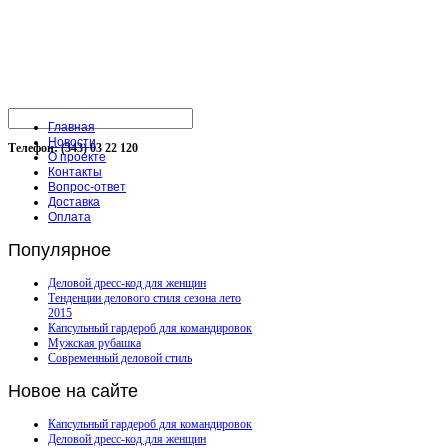
Главная
Новости
Телефон: (343) 03 22 120
О проекте
Контакты
Вопрос-ответ
Доставка
Оплата
Популярное
Деловой дресс-код для женщин
Тенденции делового стиля сезона лето
2015
Капсульный гардероб для командировок
Мужская рубашка
Современный деловой стиль
Новое
на сайте
Капсульный гардероб для командировок
Деловой дресс-код для женщин