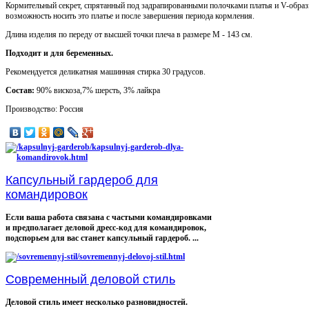
Кормительный секрет, спрятанный под задрапированными полочками платья и V-образн
возможность носить это платье и после завершения периода кормления.
Длина изделия по переду от высшей точки плеча в размере М - 143 см.
Подходит и для беременных.
Рекомендуется деликатная машинная стирка 30 градусов.
Состав:
90% вискоза,7% шерсть, 3% лайкра
Производство: Россия
Капсульный гардероб для
командировок
Если ваша работа связана с частыми командировками
и предполагает деловой дресс-код для командировок,
подспорьем для вас станет капсульный гардероб. ...
Современный деловой стиль
Деловой стиль имеет несколько разновидностей.