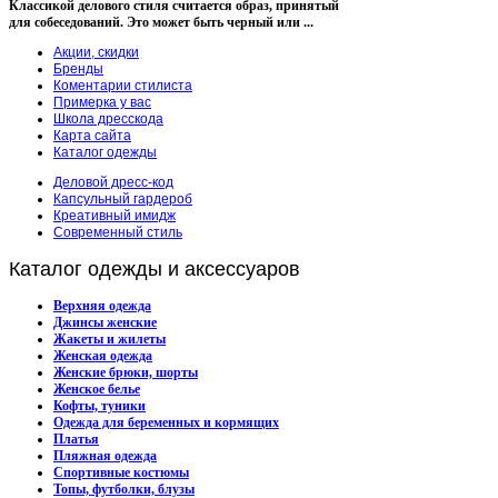
Классикой делового стиля считается образ, принятый
для собеседований. Это может быть черный или ...
Акции, скидки
Бренды
Коментарии стилиста
Примерка у вас
Школа дресскода
Карта сайта
Каталог одежды
Деловой дресс-код
Капсульный гардероб
Креативный имидж
Современный стиль
Каталог
одежды и аксессуаров
Верхняя одежда
Джинсы женские
Жакеты и жилеты
Женская одежда
Женские брюки, шорты
Женское белье
Кофты, туники
Одежда для беременных и кормящих
Платья
Пляжная одежда
Спортивные костюмы
Топы, футболки, блузы