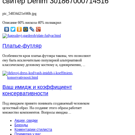
свитер Denim 301867000714516
pic_54834d21ef46b.jpg
Описание
60% вискоза 40% полиакрил
Платье-футляр
Особенности кроя платья-футляра таковы, что позволяют
ему быть исключительно популярной альтернативой
классическому деловому костюму и, одновременно, ...
Ваш имидж и коэффициент
консервативности
Под имиджем принято понимать создаваемый человеком
целостный образ. На создание этого образа работает
множество компонентов. Вопросы имиджа ...
Акции, скидки
Бренды
Коментарии стилиста
Примерка у вас