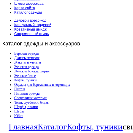
Школа дресскода
Карта сайта
Каталог одежды
Деловой дресс-код
Капсульный гардероб
Креативный имидж
Современный стиль
Каталог
одежды и аксессуаров
Верхняя одежда
Джинсы женские
Жакеты и жилеты
Женская одежда
Женские брюки, шорты
Женское белье
Кофты, туники
Одежда для беременных и кормящих
Платья
Пляжная одежда
Спортивные костюмы
Топы, футболки, блузы
Шарфы, платки
Шубы
Юбки
Главная
Каталог
Кофты, туники
св