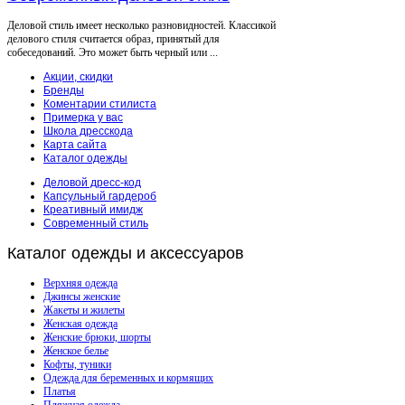
Деловой стиль имеет несколько разновидностей. Классикой
делового стиля считается образ, принятый для
собеседований. Это может быть черный или ...
Акции, скидки
Бренды
Коментарии стилиста
Примерка у вас
Школа дресскода
Карта сайта
Каталог одежды
Деловой дресс-код
Капсульный гардероб
Креативный имидж
Современный стиль
Каталог
одежды и аксессуаров
Верхняя одежда
Джинсы женские
Жакеты и жилеты
Женская одежда
Женские брюки, шорты
Женское белье
Кофты, туники
Одежда для беременных и кормящих
Платья