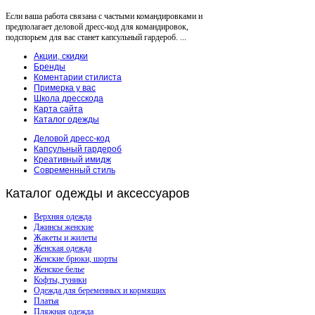
Если ваша работа связана с частыми командировками и
предполагает деловой дресс-код для командировок,
подспорьем для вас станет капсульный гардероб. ...
Акции, скидки
Бренды
Коментарии стилиста
Примерка у вас
Школа дресскода
Карта сайта
Каталог одежды
Деловой дресс-код
Капсульный гардероб
Креативный имидж
Современный стиль
Каталог
одежды и аксессуаров
Верхняя одежда
Джинсы женские
Жакеты и жилеты
Женская одежда
Женские брюки, шорты
Женское белье
Кофты, туники
Одежда для беременных и кормящих
Платья
Пляжная одежда