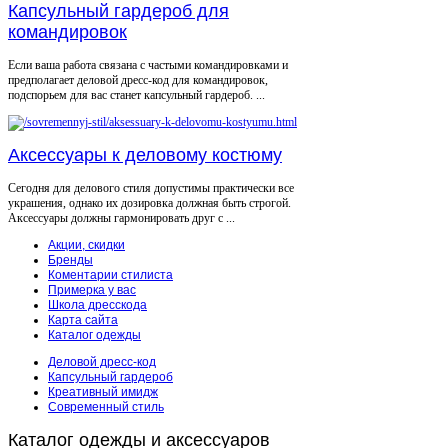
Капсульный гардероб для
командировок
Если ваша работа связана с частыми командировками и
предполагает деловой дресс-код для командировок,
подспорьем для вас станет капсульный гардероб. ...
Аксессуары к деловому костюму
Сегодня для делового стиля допустимы практически все
украшения, однако их дозировка должная быть строгой.
Аксессуары должны гармонировать друг с ...
Акции, скидки
Бренды
Коментарии стилиста
Примерка у вас
Школа дресскода
Карта сайта
Каталог одежды
Деловой дресс-код
Капсульный гардероб
Креативный имидж
Современный стиль
Каталог
одежды и аксессуаров