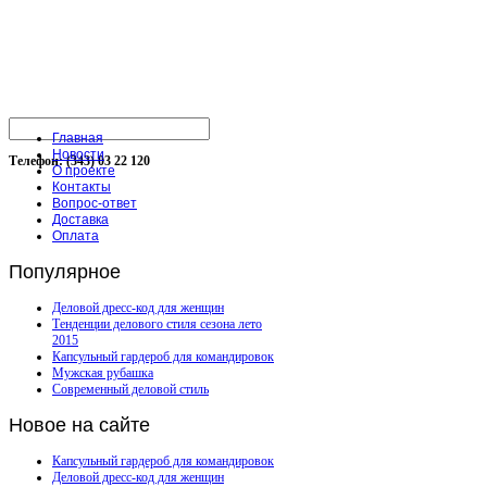
Главная
Новости
Телефон: (343) 03 22 120
О проекте
Контакты
Вопрос-ответ
Доставка
Оплата
Популярное
Деловой дресс-код для женщин
Тенденции делового стиля сезона лето
2015
Капсульный гардероб для командировок
Мужская рубашка
Современный деловой стиль
Новое
на сайте
Капсульный гардероб для командировок
Деловой дресс-код для женщин