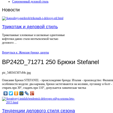
Современный деловой стиль
Новости
Трикотаж и деловой стиль
Трикотажные хлопковые и шелковые однотонные
кофточки давно стали неотъемлемой частью
делового ...
Вернуться к: Женские брюки, шорты
BP242D_71271 250 Брюки Stefanel
pic_548341507c84c.jpg
Описание
Брюки STEFANEL - происхождение бренда: Италия - производство: Филиппин
особенности модели: два кармана, брюки застегиваются на молнию, пуговицу и болт - 
стирать при 30°, гладить при 110°, допускается химическая чистка
Тенденции делового стиля сезона