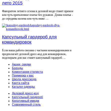
лето 2015
Фаворитом летнего сезона в деловой моде станет прямое
или чуть приталенное платье без рукавов. Длина платья -
до середины колена или чуть ниже. ...
Капсульный гардероб для
командировок
Если ваша работа связана с частыми командировками и
предполагает деловой дресс-код для командировок,
подспорьем для вас станет капсульный гардероб. ...
Акции, скидки
Бренды
Коментарии стилиста
Примерка у вас
Школа дресскода
Карта сайта
Каталог одежды
Деловой дресс-код
Капсульный гардероб
Креативный имидж
Современный стиль