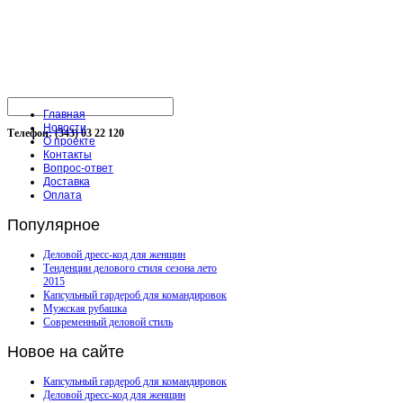
Главная
Новости
Телефон: (343) 03 22 120
О проекте
Контакты
Вопрос-ответ
Доставка
Оплата
Популярное
Деловой дресс-код для женщин
Тенденции делового стиля сезона лето
2015
Капсульный гардероб для командировок
Мужская рубашка
Современный деловой стиль
Новое
на сайте
Капсульный гардероб для командировок
Деловой дресс-код для женщин