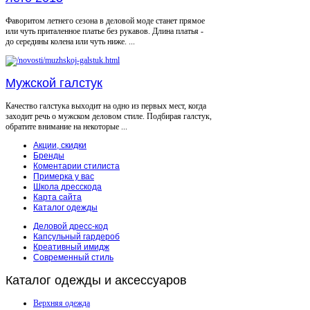
Фаворитом летнего сезона в деловой моде станет прямое
или чуть приталенное платье без рукавов. Длина платья -
до середины колена или чуть ниже. ...
Мужской галстук
Качество галстука выходит на одно из первых мест, когда
заходит речь о мужском деловом стиле. Подбирая галстук,
обратите внимание на некоторые ...
Акции, скидки
Бренды
Коментарии стилиста
Примерка у вас
Школа дресскода
Карта сайта
Каталог одежды
Деловой дресс-код
Капсульный гардероб
Креативный имидж
Современный стиль
Каталог
одежды и аксессуаров
Верхняя одежда