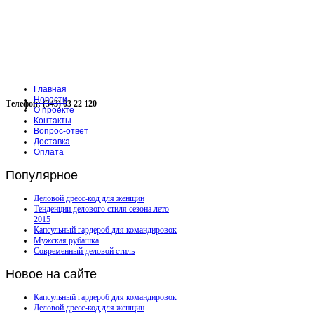
Главная
Новости
Телефон: (343) 03 22 120
О проекте
Контакты
Вопрос-ответ
Доставка
Оплата
Популярное
Деловой дресс-код для женщин
Тенденции делового стиля сезона лето
2015
Капсульный гардероб для командировок
Мужская рубашка
Современный деловой стиль
Новое
на сайте
Капсульный гардероб для командировок
Деловой дресс-код для женщин