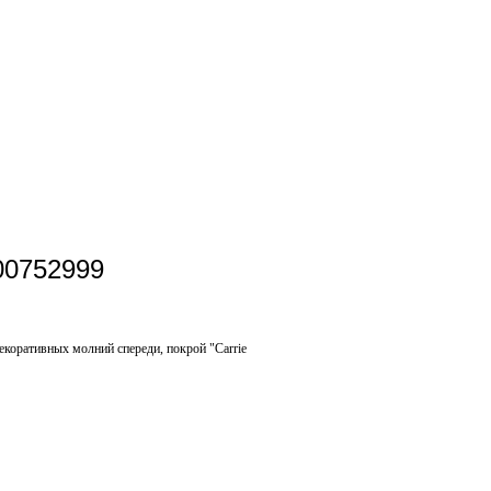
200752999
екоративных молний спереди, покрой "Carrie