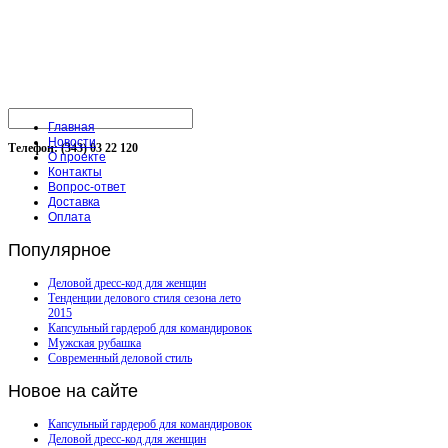
Главная
Новости
Телефон: (343) 03 22 120
О проекте
Контакты
Вопрос-ответ
Доставка
Оплата
Популярное
Деловой дресс-код для женщин
Тенденции делового стиля сезона лето
2015
Капсульный гардероб для командировок
Мужская рубашка
Современный деловой стиль
Новое
на сайте
Капсульный гардероб для командировок
Деловой дресс-код для женщин