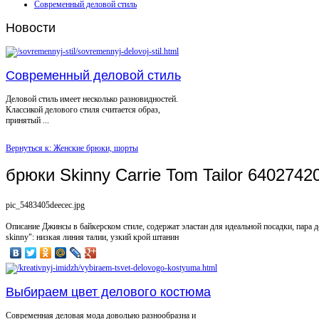
Современный деловой стиль
Новости
Современный деловой стиль
Деловой стиль имеет несколько разновидностей.
Классикой делового стиля считается образ,
принятый ...
Вернуться к: Женские брюки, шорты
брюки Skinny Carrie Tom Tailor 640274
pic_5483405deecec.jpg
Описание
Джинсы в байкерском стиле, содержат эластан для идеальной посадки, пара д
skinny": низкая линия талии, узкий крой штанин
Выбираем цвет делового костюма
Современная деловая мода довольно разнообразна и