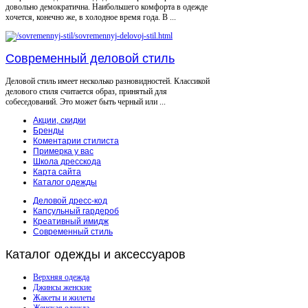
довольно демократична. Наибольшего комфорта в одежде
хочется, конечно же, в холодное время года. В ...
Современный деловой стиль
Деловой стиль имеет несколько разновидностей. Классикой
делового стиля считается образ, принятый для
собеседований. Это может быть черный или ...
Акции, скидки
Бренды
Коментарии стилиста
Примерка у вас
Школа дресскода
Карта сайта
Каталог одежды
Деловой дресс-код
Капсульный гардероб
Креативный имидж
Современный стиль
Каталог
одежды и аксессуаров
Верхняя одежда
Джинсы женские
Жакеты и жилеты