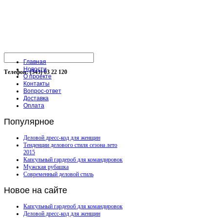
Главная
Новости
Телефон: (343) 03 22 120
О проекте
Контакты
Вопрос-ответ
Доставка
Оплата
Популярное
Деловой дресс-код для женщин
Тенденции делового стиля сезона лето
2015
Капсульный гардероб для командировок
Мужская рубашка
Современный деловой стиль
Новое
на сайте
Капсульный гардероб для командировок
Деловой дресс-код для женщин