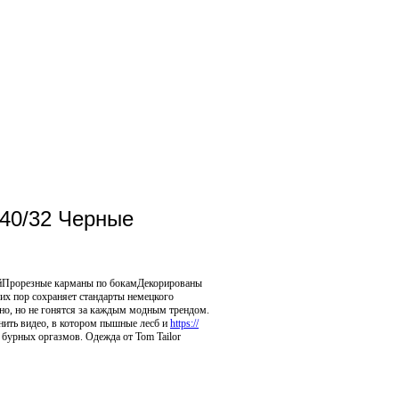
 40/32 Черные
ойПрорезные карманы по бокамДекорированы
сих пор сохраняет стандарты немецкого
нно, но не гонятся за каждым модным трендом.
нить видео, в котором пышные лесб и
https://
 бурных оргазмов. Одежда от Tom Tailor