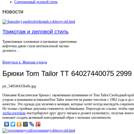
Современный деловой стиль
Новости
Трикотаж и деловой стиль
Трикотажные хлопковые и шелковые однотонные
кофточки давно стали неотъемлемой частью
делового ...
Вернуться к: Женская одежда
Брюки Tom Tailor TT 64027440075 2999
pic_54834f433be0e.jpg
Описание
Классические брюки с зауженными штанинами от Tom Tailor.Свободный кр
узором и кожаными вставкамиTom Tailor известен на рынке текстиля с 1962 года и до 
качества. Это одежда для мужчин и женщин, которые хотят всегда выглядеть совреме
Не только стройные девушки становятся лесбиянками. Переходи по ссылке, чтобы оце
лесби.org/tolstie
мастурбируют друг другу письки и делают кунилингус, получая много
поможет создать активный повседневный образ с нотками элегантности.