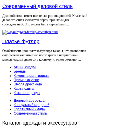
Современный деловой стиль
Деловой стиль имеет несколько разновидностей. Классикой
делового стиля считается образ, принятый для
собеседований. Это может быть черный или ...
Платье-футляр
Особенности кроя платья-футляра таковы, что позволяют
ему быть исключительно популярной альтернативой
классическому деловому костюму и, одновременно, ...
Акции, скидки
Бренды
Коментарии стилиста
Примерка у вас
Школа дресскода
Карта сайта
Каталог одежды
Деловой дресс-код
Капсульный гардероб
Креативный имидж
Современный стиль
Каталог
одежды и аксессуаров