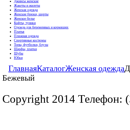
Джинсы женские
Жакеты и жилеты
Женская одежда
Женские брюки, шорты
Женское белье
Кофты, туники
Одежда для беременных и кормящих
Платья
Пляжная одежда
Спортивные костюмы
Топы, футболки, блузы
Шарфы, платки
Шубы
Юбки
Главная
Каталог
Женская одежда
Д
Бежевый
Copyright 2014 Телефон: (