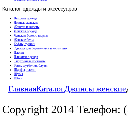
Каталог
одежды и аксессуаров
Верхняя одежда
Джинсы женские
Жакеты и жилеты
Женская одежда
Женские брюки, шорты
Женское белье
Кофты, туники
Одежда для беременных и кормящих
Платья
Пляжная одежда
Спортивные костюмы
Топы, футболки, блузы
Шарфы, платки
Шубы
Юбки
Главная
Каталог
Джинсы женские
Copyright 2014 Телефон: (