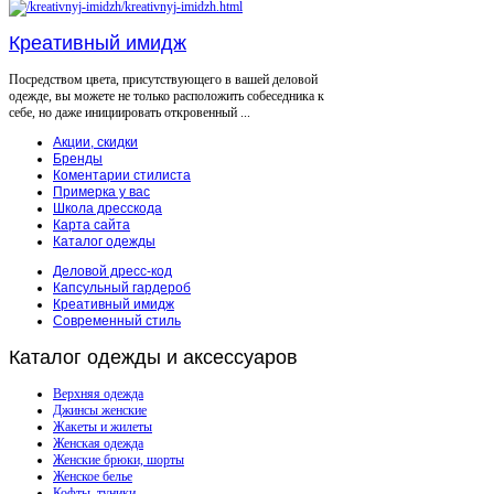
Креативный имидж
Посредством цвета, присутствующего в вашей деловой
одежде, вы можете не только расположить собеседника к
себе, но даже инициировать откровенный ...
Акции, скидки
Бренды
Коментарии стилиста
Примерка у вас
Школа дресскода
Карта сайта
Каталог одежды
Деловой дресс-код
Капсульный гардероб
Креативный имидж
Современный стиль
Каталог
одежды и аксессуаров
Верхняя одежда
Джинсы женские
Жакеты и жилеты
Женская одежда
Женские брюки, шорты
Женское белье
Кофты, туники