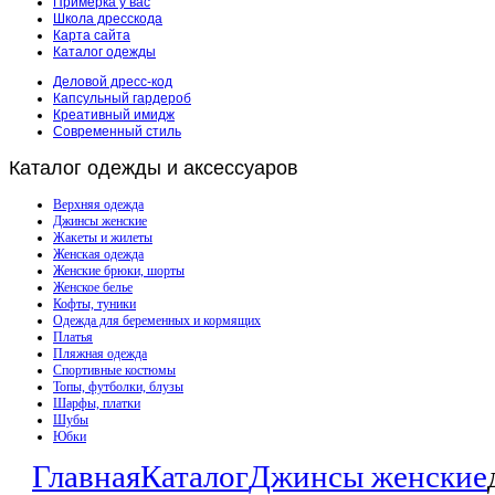
Примерка у вас
Школа дресскода
Карта сайта
Каталог одежды
Деловой дресс-код
Капсульный гардероб
Креативный имидж
Современный стиль
Каталог
одежды и аксессуаров
Верхняя одежда
Джинсы женские
Жакеты и жилеты
Женская одежда
Женские брюки, шорты
Женское белье
Кофты, туники
Одежда для беременных и кормящих
Платья
Пляжная одежда
Спортивные костюмы
Топы, футболки, блузы
Шарфы, платки
Шубы
Юбки
Главная
Каталог
Джинсы женские